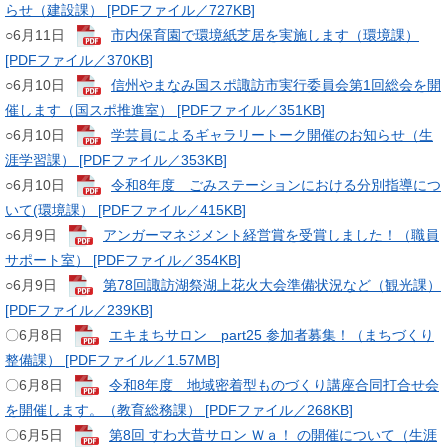
らせ（建設課） [PDFファイル／727KB]
​○6月11日
市内保育園で環境紙芝居を実施します（環境課）
[PDFファイル／370KB]
​○6月10日
信州やまなみ国スポ諏訪市実行委員会第1回総会を開
催します（国スポ推進室） [PDFファイル／351KB]
​○6月10日
学芸員によるギャラリートーク開催のお知らせ（生
涯学習課） [PDFファイル／353KB]
​○6月10日
令和8年度 ごみステーションにおける分別指導につ
いて(環境課） [PDFファイル／415KB]
​○6月9日
アンガーマネジメント経営賞を受賞しました！（職員
サポート室） [PDFファイル／354KB]
○6月9日
第78回諏訪湖祭湖上花火大会準備状況など（観光課）
[PDFファイル／239KB]
〇6月8日
エキまちサロン part25 参加者募集！（まちづくり
整備課） [PDFファイル／1.57MB]
〇6月8日
令和8年度 地域密着型ものづくり講座合同打合せ会
を開催します。（教育総務課） [PDFファイル／268KB]
〇6月5日
第8回 すわ大昔サロン Ｗａ！ の開催について（生涯