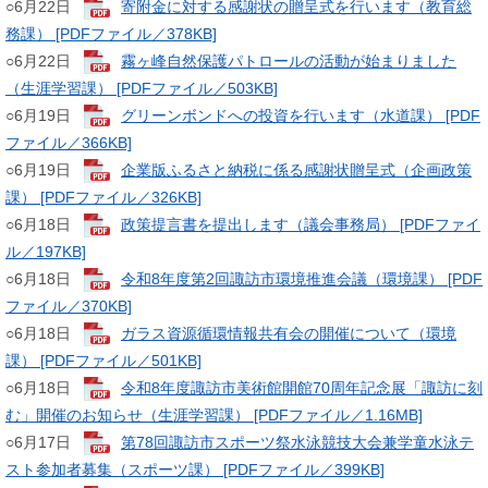
​○6月22日
寄附金に対する感謝状の贈呈式を行います（教育総
務課） [PDFファイル／378KB]
○6月22日
霧ヶ峰自然保護パトロールの活動が始まりました
（生涯学習課） [PDFファイル／503KB]
​○6月19日 ​​
グリーンボンドへの投資を行います（水道課） [PDF
ファイル／366KB]
​○6月19日 ​​
企業版ふるさと納税に係る感謝状贈呈式（企画政策
課） [PDFファイル／326KB]
​○6月18日 ​​
政策提言書を提出します（議会事務局） [PDFファイ
ル／197KB]
​○6月18日 ​
令和8年度第2回諏訪市環境推進会議（環境課） [PDF
ファイル／370KB]
​○6月18日
ガラス資源循環情報共有会の開催について（環境
課） [PDFファイル／501KB]
​○6月18日
令和8年度諏訪市美術館開館70周年記念展「諏訪に刻
む」開催のお知らせ（生涯学習課） [PDFファイル／1.16MB]
​○6月17日
第78回諏訪市スポーツ祭水泳競技大会兼学童水泳テ
スト参加者募集（スポーツ課） [PDFファイル／399KB]