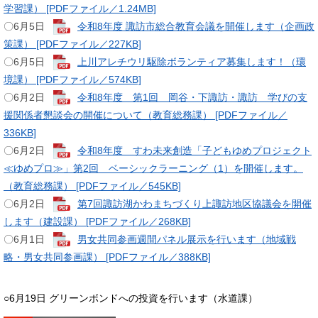
学習課） [PDFファイル／1.24MB]
​〇6月5日
令和8年度 諏訪市総合教育会議を開催します（企画政
策課） [PDFファイル／227KB]
〇6月5日
上川アレチウリ駆除ボランティア募集します！（環
境課） [PDFファイル／574KB]
〇6月2日
令和8年度 第1回 岡谷・下諏訪・諏訪 学びの支
援関係者懇談会の開催について（教育総務課） [PDFファイル／
336KB]
〇6月2日
令和8年度 すわ未来創造「子どもゆめプロジェクト
≪ゆめプロ≫」第2回 ベーシックラーニング（1）を開催します。
（教育総務課） [PDFファイル／545KB]
​〇6月2日
第7回諏訪湖かわまちづくり上諏訪地区協議会を開催
します（建設課） [PDFファイル／268KB]
〇6月1日
男女共同参画週間パネル展示を行います（地域戦
略・男女共同参画課） [PDFファイル／388KB]
○6月19日 グリーンボンドへの投資を行います（水道課）