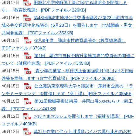
​○6月17日
旧城北小学校解体工事に関する説明会を開催しま
す。（教育総務課） [PDFファイル／220KB]
○6月16日
第43回諏訪市地域公共交通会議及び第23回諏訪市地
域公共交通活性化協議会（6月23日）を開催します（地域戦略・男女
共同参画課） [PDFファイル／353KB]
​○6月15日
令和8年度 諏訪市性教育講演会（教育総務課）
[PDFファイル／376KB]
​​○6月15日
第1回 諏訪市自殺予防対策推進専門委員会の開催に
ついて（健康推進課） [PDFファイル／345KB]
​​​○6月15日​
青少年の被害・非行防止全国強調月間における街頭
啓発を実施します（次世代育成課） [PDFファイル／360KB]
​○6月15日
公立諏訪東京理科大学と諏訪市・茅野市企業の 「ラ
ンチミーティング」を開催します（商工課） [PDFファイル／395KB]
○6月15日
第31回機械要素技術展 共同出展のお知らせ（商工
課） [PDFファイル／441KB]
​○6月12日
おひさまマルシェを開催します（福祉介護課） [PDF
ファイル／403KB]
​​○6月12日
草刈り作業に伴う上川通勤バイパス通行止めのお知