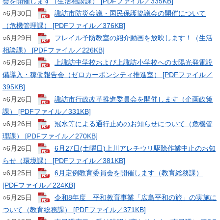
会を開催します（生活相談課） [PDFファイル／335KB]
​○6月30日
諏訪市防災会議・国民保護協議会の開催について
（危機管理課） [PDFファイル／376KB]
​○6月29日
フレイル予防教室の紹介動画を放映します！（生活
相談課） [PDFファイル／226KB]
​○6月26日
上諏訪中学校および上諏訪小学校への太陽光発電設
備導入・稼働報告会（ゼロカーボンシティ推進室） [PDFファイル／
395KB]
○6月26日
諏訪市行政改革推進委員会を開催します（企画政策
課） [PDFファイル／331KB]
​​○6月26日
冠水等による通行止めのお知らせについて（危機管
理課） [PDFファイル／270KB]
​​​○6月26日 ​​
6月27日(土曜日)上川アレチウリ駆除作業中止のお知
らせ（環境課） [PDFファイル／381KB]
​○6月25日
6月定例教育委員会を開催します（教育総務課）
[PDFファイル／224KB]
​​​○6月25日
令和8年度 平和教育事業「広島平和の旅」の実施に
ついて（教育総務課） [PDFファイル／371KB]