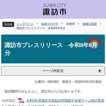
ペ
メ
ー
ニ
ジ
ュ
の
ー
先
を
トップページ
>
組織でさがす
>
総務部
>
秘書広報課
>
現在地
頭
飛
諏訪市プレスリリース 令和8年6月分
で
ば
本
す
し
文
。
て
諏訪市プレスリリース 令和8年6月
本
分
文
へ
ページ内目次
記事ID：0082802
更新日：2026年6月30日更新
報道機関のみなさんへ、諏訪市からのお知らせです。
○6月30日
令和8年度諏訪市認知症初期集中支援チーム検討委員