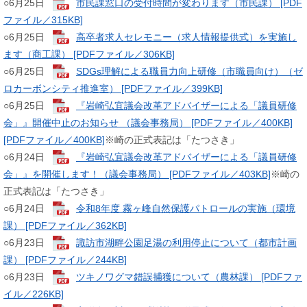
​​​○6月25日
市民課窓口の受付時間が変わります（市民課） [PDF
ファイル／315KB]
​​○6月25日
高卒者求人セレモニー（求人情報提供式）を実施し
ます（商工課） [PDFファイル／306KB]
​​​○6月25日
SDGs理解による職員力向上研修（市職員向け）（ゼ
ロカーボンシティ推進室） [PDFファイル／399KB]
​​​○6月25日
『岩崎弘宜議会改革アドバイザーによる「議員研修
会」』開催中止のお知らせ （議会事務局） [PDFファイル／400KB]
[PDFファイル／400KB]
※崎の正式表記は「たつさき」​
○6月24日
『岩崎弘宜議会改革アドバイザーによる「議員研修
会」』を開催します！（議会事務局） [PDFファイル／403KB]
※崎の
正式表記は「たつさき」
​○6月24日
令和8年度 霧ヶ峰自然保護パトロールの実施（環境
課） [PDFファイル／362KB]
​○6月23日
諏訪市湖畔公園足湯の利用停止について（都市計画
課） [PDFファイル／244KB]
○6月23日
ツキノワグマ錯誤捕獲について（農林課） [PDFファ
イル／226KB]