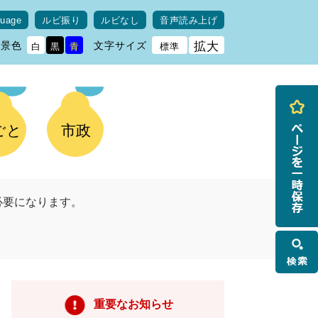
guage
ルビ振り
ルビなし
音声読み上げ
背景色
文字サイズ
拡大
白
黒
青
標準
ごと
市政
必要になります。
検
索
重要なお知らせ