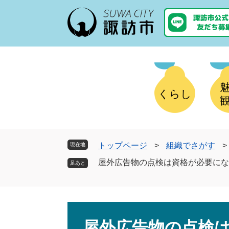
ペ
メ
ー
ニ
ジ
ュ
の
ー
先
を
頭
飛
で
ば
す
し
くらし
。
て
本
文
へ
トップページ
>
組織でさがす
>
現在地
屋外広告物の点検は資格が必要にな
本
文
屋外広告物の点検