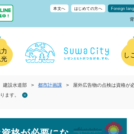
本文へ
はじめての方へ
Foreign lan
魅力
し
観光
建設水道部
>
都市計画課
>
屋外広告物の点検は資格が
ります。
は資格が必要にな