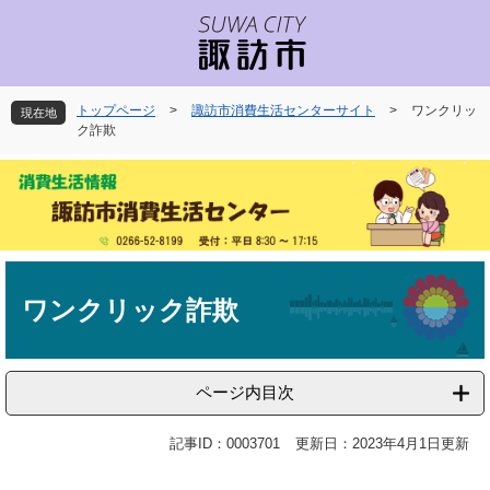
ペ
メ
ー
ニ
ジ
ュ
の
ー
先
を
トップページ
>
諏訪市消費生活センターサイト
>
ワンクリッ
現在地
頭
飛
ク詐欺
で
ば
す
し
。
て
本
文
へ
本
文
ワンクリック詐欺
ページ内目次
記事ID：0003701
更新日：2023年4月1日更新