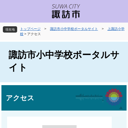
ペ
メ
ー
ニ
ジ
ュ
の
ー
先
を
トップページ
>
諏訪市小中学校ポータルサイト
>
上諏訪小学
現在地
頭
飛
校
>
アクセス
で
ば
す
し
。
て
諏訪市小中学校ポータルサ
本
文
イト
へ
本
文
アクセス