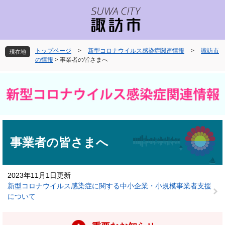
ペ
メ
ー
ニ
ジ
ュ
の
ー
先
を
トップページ
>
新型コロナウイルス感染症関連情報
>
諏訪市
現在地
頭
飛
の情報
>
事業者の皆さまへ
で
ば
す
し
。
て
本
文
へ
本
文
事業者の皆さまへ
2023年11月1日更新
新型コロナウイルス感染症に関する中小企業・小規模事業者支援
について