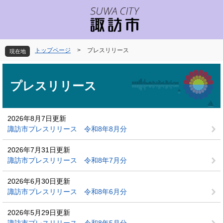
ペ
メ
ー
ニ
ジ
ュ
の
ー
先
を
トップページ
>
プレスリリース
現在地
頭
飛
で
ば
本
す
し
文
プレスリリース
。
て
本
文
2026年8月7日更新
へ
諏訪市プレスリリース 令和8年8月分
2026年7月31日更新
諏訪市プレスリリース 令和8年7月分
2026年6月30日更新
諏訪市プレスリリース 令和8年6月分
2026年5月29日更新