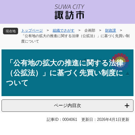
ペ
メ
ー
ニ
ジ
ュ
の
ー
先
を
トップページ
>
組織でさがす
>
企画部
>
財政課
>
現在地
頭
飛
「公有地の拡大の推進に関する法律（公拡法）」に基づく先買い制
で
ば
度について
す
し
本
。
て
文
本
「公有地の拡大の推進に関する法律
文
（公拡法）」に基づく先買い制度に
へ
ついて
ページ内目次
記事ID：0004061
更新日：2026年4月1日更新