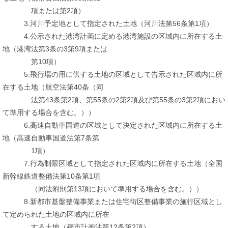
項または第2項）
3.河川予定地として指定された土地（河川法第56条第1項）
4.公示された港湾計画に定める港湾施設の区域内に所在する土
地（港湾法第3条の3第9項または
第10項）
5.飛行場の用に供する土地の区域として告示された区域内に所
在する土地（航空法第40条（同
法第43条第2項、第55条の2第2項及び第55条の3第2項におい
て準用する場合を含む。））
6.高速自動車国道の区域として決定された区域内に所在する土
地（高速自動車国道法第7条第
1項）
7.行為制限区域として指定された区域内に所在する土地（全国
新幹線鉄道整備法第10条第1項
（同法附則第13項において準用する場合を含む。））
8.新都市基盤整備事業または住宅街区整備事業の施行区域とし
て定められた土地の区域内に所在
する土地（都市計画法第12条第2項）