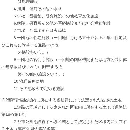
は処理施設
4.河川、運河その他の水路
5.学校、図書館、研究施設その他教育文化施設
6.病院、保育所その他の医療施設または社会福祉施設
7.市場、と畜場または火葬場
8.一団地の住宅施設（一団地における五十戸以上の集団住宅及
びこれらに附帯する通路その他
の施設をいう。）
9.一団地の官公庁施設（一団地の国家機関または地方公共団体
の建築物及びこれらに附帯する通
路その他の施設をいう。）
10.流通業務団地
11.その他政令で定める施設
※2都市計画区域内に所在する各法律により決定された区域の土地
1.道路の区域として決定された区域内に所在する土地（道路法
第18条第1項）
2.都市公園を設置すべき区域として決定された区域内に所在す
る土地（都市公園法第33条第1