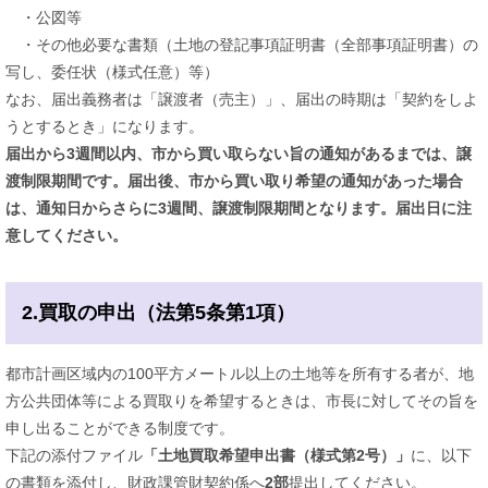
・公図等
・その他必要な書類（土地の登記事項証明書（全部事項証明書）の
写し、委任状（様式任意）等）
なお、届出義務者は「譲渡者（売主）」、届出の時期は「契約をしよ
うとするとき」になります。
届出から3週間以内、市から買い取らない旨の通知があるまでは、譲
渡制限期間です。届出後、市から買い取り希望の通知があった場合
は、通知日からさらに3週間、譲渡制限期間となります。届出日に注
意してください。
2.買取の申出（法第5条第1項）
都市計画区域内の100平方メートル以上の土地等を所有する者が、地
方公共団体等による買取りを希望するときは、市長に対してその旨を
申し出ることができる制度です。
下記の添付ファイル
「土地買取希望申出書（様式第2号）」
に、以下
の書類を添付し、財政課管財契約係へ
2部
提出してください。