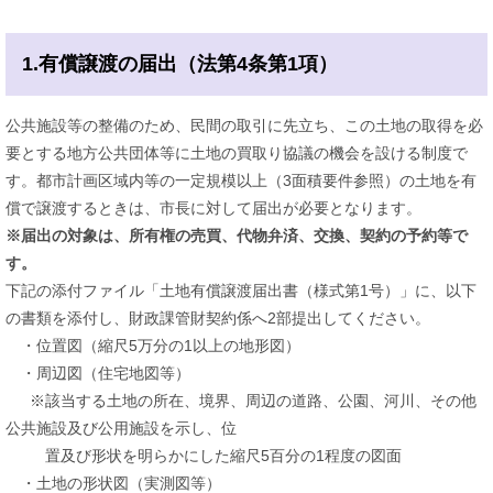
1.有償譲渡の届出（法第4条第1項）
公共施設等の整備のため、民間の取引に先立ち、この土地の取得を必
要とする地方公共団体等に土地の買取り協議の機会を設ける制度で
す。都市計画区域内等の一定規模以上（3面積要件参照）の土地を有
償で譲渡するときは、市長に対して届出が必要となります。
※届出の対象は、所有権の売買、代物弁済、交換、契約の予約等で
す。
下記の添付ファイル「土地有償譲渡届出書（様式第1号）」に、以下
の書類を添付し、財政課管財契約係へ2部提出してください。
・位置図（縮尺5万分の1以上の地形図）
・周辺図（住宅地図等）
※該当する土地の所在、境界、周辺の道路、公園、河川、その他
公共施設及び公用施設を示し、位
置及び形状を明らかにした縮尺5百分の1程度の図面
・土地の形状図（実測図等）