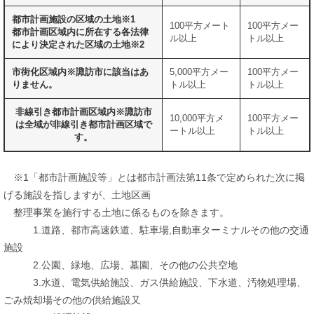
都市計画施設の区域の土地※1
100平方メート
100平方メー
都市計画区域内に所在する各法律
ル以上
トル以上
により決定された区域の土地※2
市街化区域内※諏訪市に該当はあ
5,000平方メー
100平方メー
りません。
トル以上
トル以上
非線引き都市計画区域内※諏訪市
10,000平方メ
100平方メー
は全域が非線引き都市計画区域で
ートル以上
トル以上
す。
※1「都市計画施設等」とは都市計画法第11条で定められた次に掲
げる施設を指しますが、土地区画
整理事業を施行する土地に係るものを除きます。
1.道路、都市高速鉄道、駐車場,自動車ターミナルその他の交通
施設
2.公園、緑地、広場、墓園、その他の公共空地
3.水道、電気供給施設、ガス供給施設、下水道、汚物処理場、
ごみ焼却場その他の供給施設又