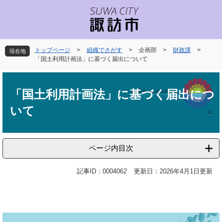
ペ
メ
ー
ニ
ジ
ュ
の
ー
先
を
トップページ
>
組織でさがす
>
企画部
>
財政課
>
現在地
頭
飛
「国土利用計画法」に基づく届出について
で
ば
本
す
し
文
。
て
「国土利用計画法」に基づく届出につ
本
いて
文
へ
ページ内目次
記事ID：0004062
更新日：2026年4月1日更新