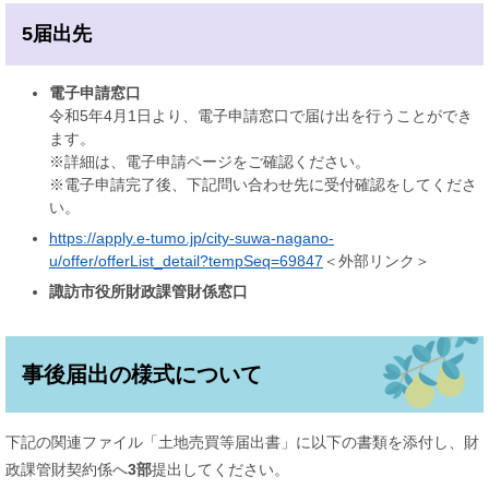
5届出先
電子申請窓口
令和5年4月1日より、電子申請窓口で届け出を行うことができ
ます。
※詳細は、電子申請ページをご確認ください。
※電子申請完了後、下記問い合わせ先に受付確認をしてくださ
い。
https://apply.e-tumo.jp/city-suwa-nagano-
u/offer/offerList_detail?tempSeq=69847​​
＜外部リンク＞
諏訪市役所財政課管財係窓口
事後届出の様式について
下記の関連ファイル「土地売買等届出書」に以下の書類を添付し、財
政課管財契約係へ
3部
提出してください。