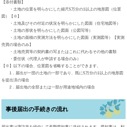
【添付書類】
・土地の位置を明らかにした縮尺5万分の1以上の地形図（位置
図）【※】
・土地及びその付近の状況を明らかにした図面（住宅地図等）
・土地の形状を明らかにした図面（公図写等）
・土地の面積の実測方法を明らかにした図面（実測図等）【実測
売買の場合のみ】
・土地売買等の契約書の写またはこれに代わるその他の書類
・委任状（代理人が申請する場合のみ）
【※】以下の場合、位置図を省略することができます。
1．届出が一団の土地の一部であり、既に5万分の1以上の地形図
を提出済の場合
2．届出地の全部または一部が用途地域内の場合
事後届出の手続きの流れ
届出書は諏訪市を経由して長野県知事に送付されます。県知事は、利