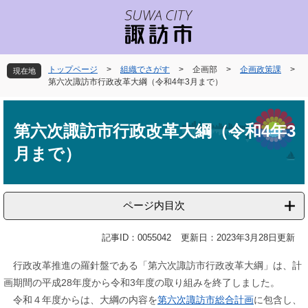
ペ
メ
ー
ニ
ジ
ュ
の
ー
先
を
トップページ
>
組織でさがす
>
企画部
>
企画政策課
>
現在地
頭
飛
第六次諏訪市行政改革大綱（令和4年3月まで）
で
ば
本
す
し
文
。
て
第六次諏訪市行政改革大綱（令和4年3
本
月まで）
文
へ
ページ内目次
記事ID：0055042
更新日：2023年3月28日更新
行政改革推進の羅針盤である「第六次諏訪市行政改革大綱」は、計
画期間の平成28年度から令和3年度の取り組みを終了しました。
令和４年度からは、大綱の内容を
第六次諏訪市総合計画
に包含し、