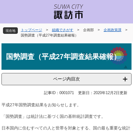
ペ
メ
ー
ニ
ジ
ュ
の
ー
先
を
トップページ
>
組織でさがす
>
企画部
>
企画政策課
>
現在地
頭
飛
国勢調査（平成27年調査結果確報）
で
ば
本
す
し
文
。
て
国勢調査（平成27年調査結果確報）
本
文
へ
ページ内目次
記事ID：0001071
更新日：2020年12月2日更新
平成27年国勢調査結果をお知らせします。
「国勢調査」は統計法に基づく国の基幹統計調査です。
日本国内に住むすべての人と世帯を対象とする、国の最も重要な統計