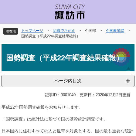
ペ
メ
ー
ニ
ジ
ュ
の
ー
先
を
トップページ
>
組織でさがす
>
企画部
>
企画政策課
>
現在地
頭
飛
国勢調査（平成22年調査結果確報）
で
ば
本
す
し
文
。
て
国勢調査（平成22年調査結果確報）
本
文
へ
ページ内目次
記事ID：0001040
更新日：2020年12月2日更新
平成22年国勢調査確報をお知らせします。
「国勢調査」は統計法に基づく国の基幹統計調査です。
日本国内に住むすべての人と世帯を対象とする、国の最も重要な統計