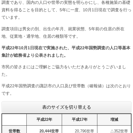
調査であり、国内の人口や世帯の実態を明らかにし、各種施策の基礎
資料を得ることを目的として、5年に一度、10月1日現在で調査を行っ
ています。
調査項目は男女の別、出生の年月、就業状態、5年前の住居の所在
地、従業地・通学地、住居の種類等です。
平成22年10月1日現在で実施された、平成22年国勢調査の人口等基本
集計が総務省より公表されました。
市民の皆さまにはご理解とご協力をいただきありがとうございまし
た。
平成22年国勢調査の諏訪市の人口及び世帯数（確報値）は次のとおり
です。
表のサイズを切り替える
平成22年
平成17年
増減
世帯数
20,444世帯
20,796世帯
△352世帯