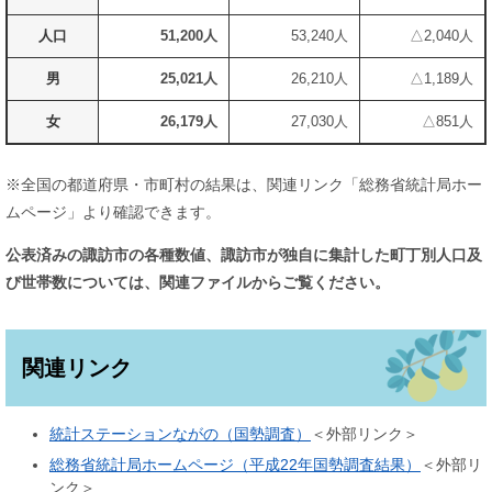
人口
51,200人
53,240人
△2,040人
男
25,021人
26,210人
△1,189人
女
26,179人
27,030人
△851人
※全国の都道府県・市町村の結果は、関連リンク「総務省統計局ホー
ムページ」より確認できます。
公表済みの諏訪市の各種数値、諏訪市が独自に集計した町丁別人口及
び世帯数については、関連ファイルからご覧ください。
関連リンク
統計ステーションながの（国勢調査）
＜外部リンク＞
総務省統計局ホームページ（平成22年国勢調査結果）
＜外部リ
ンク＞