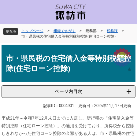
ペ
メ
ー
ニ
ジ
ュ
の
ー
先
を
トップページ
>
組織でさがす
>
総務部
>
税務課
>
現在地
頭
飛
市・県民税の住宅借入金等特別税額控除(住宅ローン控除)
で
ば
本
す
し
文
。
て
市・県民税の住宅借入金等特別税額控
本
除(住宅ローン控除)
文
へ
ページ内目次
記事ID：0004901
更新日：2025年11月17日更新
平成21年～令和7年12月末日までに入居し、所得税の「住宅借入金等
特別控除（住宅ローン控除）」の適用を受けており、所得税から控除
しきれなかった住宅ローン控除の金額がある人は、市・県民税の住宅