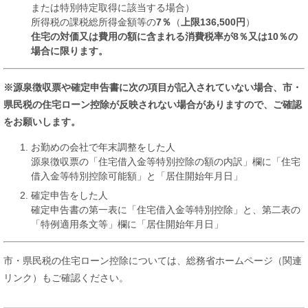
または特別特定取得に該当する場合）
所得税の課税総所得金額等の
7％
（
上限136,500円
）
住宅の対価又は費用の額に含まれる消費税率が8％又は10％の
場合に限ります。
※源泉徴収票や確定申告書に次の項目が記入されていない場合、市・
県民税の住宅ローン控除が反映されない場合がありますので、ご確認
をお願いします。
お勤めの会社で年末調整をした人
源泉徴収票の「住宅借入金等特別控除の額の内訳」欄に「住宅
借入金等特別控除可能額」と「居住開始年月日」
確定申告をした人
確定申告書の第一表に「住宅借入金等特別控除」と、第二表の
「特例適用条文等」欄に「居住開始年月日」
市・県民税の住宅ローン控除については、総務省ホームページ（関連
リンク）もご確認ください。