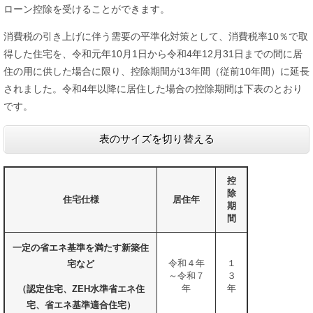
ローン控除を受けることができます。
消費税の引き上げに伴う需要の平準化対策として、消費税率10％で取
得した住宅を、令和元年10月1日から令和4年12月31日までの間に居
住の用に供した場合に限り、控除期間が13年間（従前10年間）に延長
されました。令和4年以降に居住した場合の控除期間は下表のとおり
です。
表のサイズを切り替える
控
除
住宅仕様
居住年
期
間
一定の省エネ基準を満たす新築住
令和４年
１
宅など
～令和７
３
年
年
（認定住宅、ZEH水準省エネ住
宅、省エネ基準適合住宅）