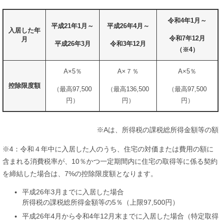
令和4年1月～
平成21年1月～
平成26年4月～
入居した年
令和7年12月
月
平成26年3月
令和3年12月
（※4）
A×5％
A×７％
A×5％
控除限度額
（最高97,500
（最高136,500
（最高97,500
円）
円）
円）
※Aは、所得税の課税総所得金額等の額
※4：令和４年中に入居した人のうち、住宅の対価または費用の額に
含まれる消費税率が、10％かつ一定期間内に住宅の取得等に係る契約
を締結した場合は、7%の控除限度額となります。
平成26年3月までに入居した場合
所得税の課税総所得金額等の5％（上限97,500円）
平成26年4月から令和4年12月末までに入居した場合（特定取得