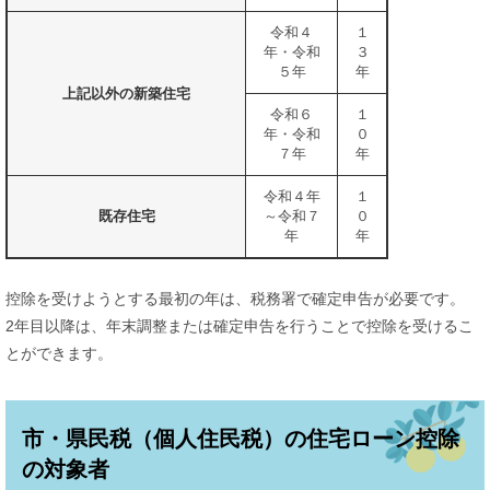
令和４
１
年・令和
３
５年
年
上記以外の新築住宅
令和６
１
年・令和
０
７年
年
令和４年
１
既存住宅
～令和７
０
年
年
控除を受けようとする最初の年は、税務署で確定申告が必要です。
2年目以降は、年末調整または確定申告を行うことで控除を受けるこ
とができます。
市・県民税（個人住民税）の住宅ローン控除
の対象者