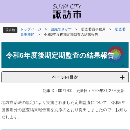
ペ
メ
ー
ニ
ジ
ュ
の
ー
先
を
トップページ
>
組織でさがす
>
監査委員事務局
>
監査委
現在地
頭
飛
員事務局
>
令和6年度後期定期監査の結果報告
で
ば
本
す
し
文
。
て
令和6年度後期定期監査の結果報告
本
文
へ
ページ内目次
記事ID：0071700
更新日：2025年3月27日更新
地方自治法の規定により実施されました定期監査について、令和6年
度後期分の監査結果報告書を別添のとおり提出しましたので、お知ら
せします。