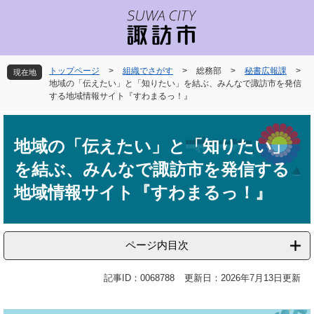
ペ
メ
ー
ニ
ジ
ュ
の
ー
先
を
トップページ
>
組織でさがす
>
総務部
>
秘書広報課
>
現在地
頭
飛
地域の「伝えたい」と「知りたい」を結ぶ、みんなで諏訪市を発信
で
ば
する地域情報サイト『すわまるっ！』
す
し
本
。
て
文
本
地域の「伝えたい」と「知りたい」
文
を結ぶ、みんなで諏訪市を発信する
へ
地域情報サイト『すわまるっ！』
ページ内目次
記事ID：0068788
更新日：2026年7月13日更新