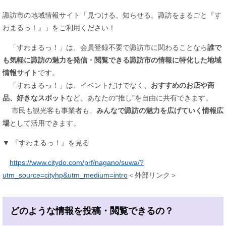
諏訪市の地域情報サイト「見つける、知らせる。諏訪をまるごと『す
わまるっ！』」をご利用ください！
​「すわまるっ！」は、会員登録不要で諏訪市に関わることなら​
誰で
も気軽に諏訪の魅力を発信・閲覧できる諏訪市の情報に特化した地域
情報サイト
です。
「すわまるっ！」は、イベントだけでなく、
おすすめのお店や商
品、好きなスポット
など、あなたの“推し”を自由に共有できます。
市民も観光客も事業者も、
みんなで諏訪の魅力を広げていく情報広
場
として活用できます。
▼ 『すわまるっ！』を見る
https://www.citydo.com/prf/nagano/suwa/?
utm_source=cityhp&utm_medium=intro
＜外部リンク＞
どのような情報を投稿・閲覧できるの？