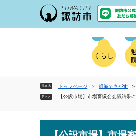
ペ
メ
ー
ニ
ジ
ュ
の
ー
先
を
頭
飛
で
ば
す
し
くらし
。
て
本
文
へ
トップページ
>
組織でさがす
>
現在地
【公設市場】市場審議会会議結果に
本
文
【公設市場】市場