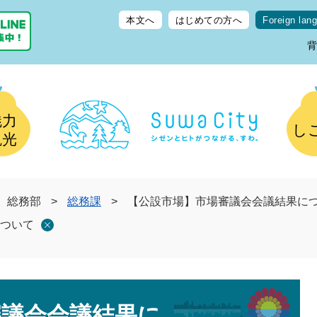
本文へ
はじめての方へ
Foreign lan
魅力
し
観光
総務部
>
総務課
>
【公設市場】市場審議会会議結果に
ついて
審議会会議結果に