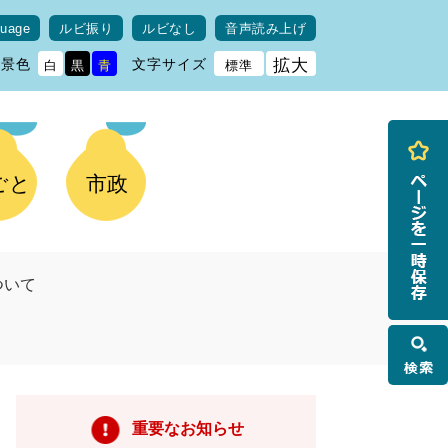
guage
ルビ振り
ルビなし
音声読み上げ
背景色
文字サイズ
拡大
白
黒
青
標準
ごと
市政
ついて
検
索
重要なお知らせ