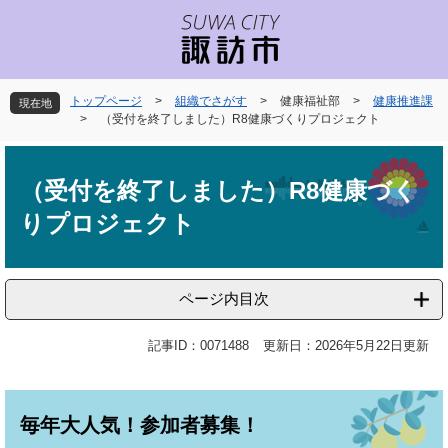
ペ
メ
ー
ニ
ジ
ュ
の
ー
先
を
トップページ
>
組織でさがす
>
健康福祉部
>
健康推進課
現在地
頭
飛
>
（受付を終了しました）R8健康づくりプロジェクト
で
ば
本
す
し
文
。
て
（受付を終了しました）R8健康づく
本
りプロジェクト
文
へ
ページ内目次
記事ID：0071488
更新日：2026年5月22日更新
毎年大人気！参加者募集！