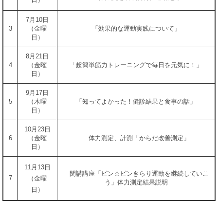
7月10日
3
（金曜
「効果的な運動実践について」
日）
8月21日
4
（金曜
「超簡単筋力トレーニングで毎日を元気に！」
日）
9月17日
5
（木曜
「知ってよかった！健診結果と食事の話」
日）
10月23日
6
（金曜
体力測定、計測「からだ改善測定」
日）
11月13日
閉講講座「ピン☆ピンきらり運動を継続していこ
7
（金曜
う」体力測定結果説明
日）