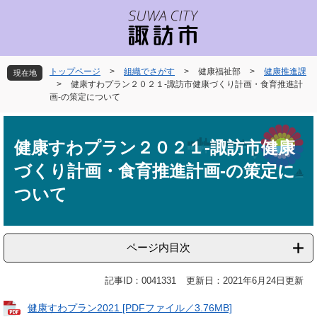
ペ
メ
ー
ニ
ジ
ュ
の
ー
先
を
トップページ
>
組織でさがす
>
健康福祉部
>
健康推進課
現在地
頭
飛
>
健康すわプラン２０２１-諏訪市健康づくり計画・食育推進計
で
ば
画-の策定について
す
し
本
。
て
文
本
健康すわプラン２０２１-諏訪市健康
文
づくり計画・食育推進計画-の策定に
へ
ついて
ページ内目次
記事ID：0041331
更新日：2021年6月24日更新
健康すわプラン2021 [PDFファイル／3.76MB]