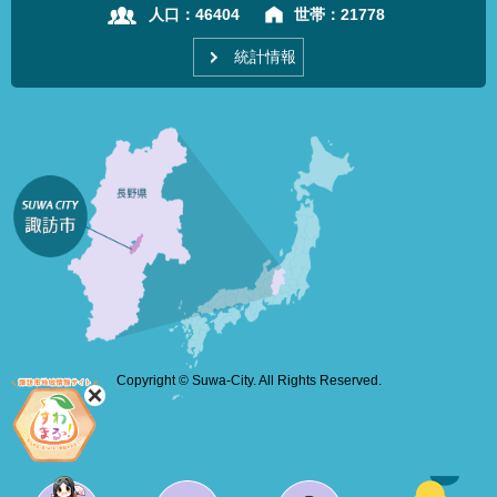
人口：
46404
世帯：
21778
統計情報
Copyright © Suwa-City. All Rights Reserved.