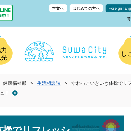
本文へ
はじめての方へ
Foreign lan
魅力
し
観光
健康福祉部
>
生活相談課
>
すわっこいきいき体操でリ
ュ！
体操でリフレッシ