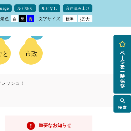
guage
ルビ振り
ルビなし
音声読み上げ
背景色
文字サイズ
拡大
白
黒
青
標準
ごと
市政
フレッシュ！
検
索
重要なお知らせ