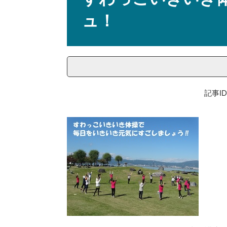
ュ！
記事ID