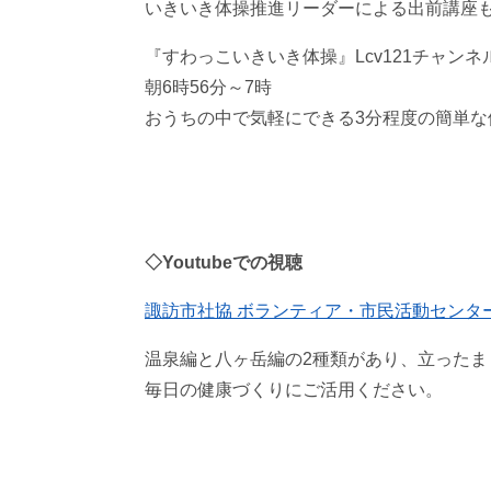
いきいき体操推進リーダーによる出前講座
『すわっこいきいき体操』Lcv121チャン
朝6時56分～7時
おうちの中で気軽にできる3分程度の簡単な
◇Youtubeでの視聴
諏訪市社協 ボランティア・市民活動センタ
温泉編と八ヶ岳編の2種類があり、立ったま
毎日の健康づくりにご活用ください。