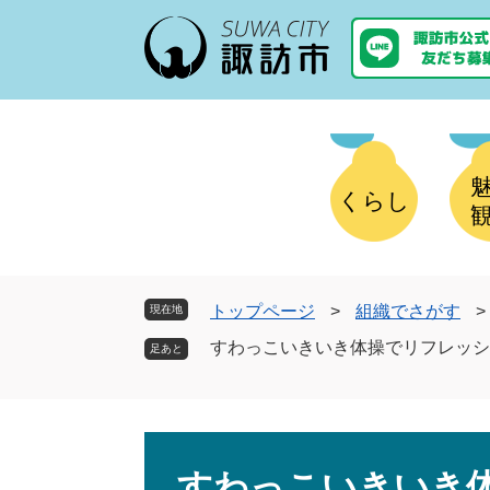
ペ
メ
ー
ニ
ジ
ュ
の
ー
先
を
頭
飛
で
ば
す
し
くらし
。
て
本
文
へ
トップページ
>
組織でさがす
>
現在地
すわっこいきいき体操でリフレッシ
本
文
すわっこいきいき