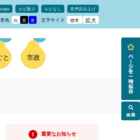
guage
ルビ振り
ルビなし
音声読み上げ
背景色
文字サイズ
拡大
白
黒
青
標準
ごと
市政
検
索
重要なお知らせ