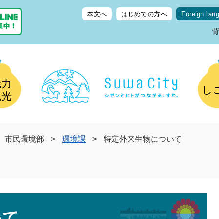
本文へ
はじめての方へ
Foreign lan
魅力
し
観光
市民環境部
>
環境課
>
特定外来生物について
いて