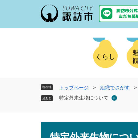
ペ
メ
ー
ニ
ジ
ュ
の
ー
先
を
頭
飛
で
ば
す
し
くらし
。
て
本
文
へ
トップページ
>
組織でさがす
>
現在地
特定外来生物について
本
文
特定外来生物につ