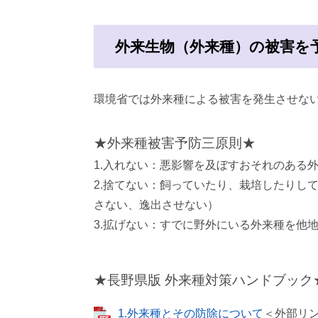
外来生物（外来種）の被害を
環境省では外来種による被害を発生させな
★外来種被害予防三原則★
1.入れない：悪影響を及ぼすおそれのある
2.捨てない：飼っていたり、栽培したりし
さない、逸出させない）
3.拡げない：すでに野外にいる外来種を他
★長野県版 外来種対策ハンドブック
1.外来種とその防除について
＜外部リ