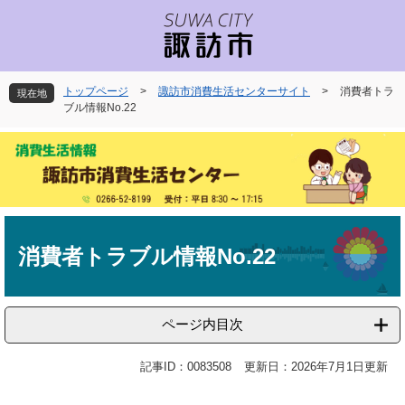
ペ
メ
ー
ニ
ジ
ュ
の
ー
先
を
トップページ
>
諏訪市消費生活センターサイト
>
消費者トラ
現在地
頭
飛
ブル情報No.22
で
ば
す
し
。
て
本
文
へ
本
文
消費者トラブル情報No.22
ページ内目次
記事ID：0083508
更新日：2026年7月1日更新