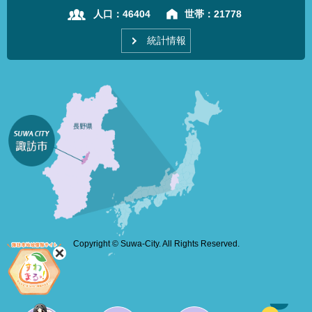
人口：
46404
世帯：
21778
統計情報
Copyright © Suwa-City. All Rights Reserved.