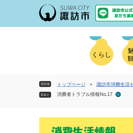
ペ
メ
ー
ニ
ジ
ュ
の
ー
先
を
頭
飛
で
ば
す
し
くらし
。
て
本
文
へ
トップページ
>
諏訪市消費生活
現在地
消費者トラブル情報No.17