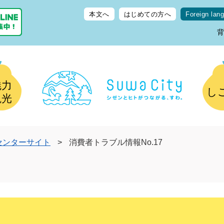
本文へ
はじめての方へ
Foreign lan
魅力
し
観光
センターサイト
>
消費者トラブル情報No.17