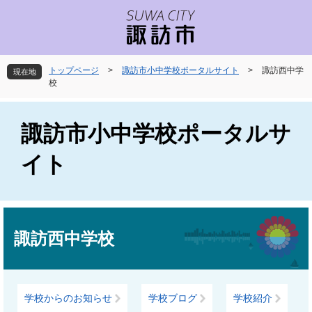
ペ
メ
ー
ニ
ジ
ュ
の
ー
先
を
トップページ
>
諏訪市小中学校ポータルサイト
>
諏訪西中学
現在地
頭
飛
校
で
ば
す
し
。
て
諏訪市小中学校ポータルサ
本
文
イト
へ
本
文
諏訪西中学校
学校からのお知らせ
学校ブログ
学校紹介