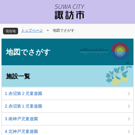
ペ
メ
ー
ニ
ジ
ュ
の
ー
先
を
トップページ
>
地図でさがす
現在地
頭
飛
で
ば
本
す
し
文
地図でさがす
。
て
本
文
へ
施設一覧
1.赤沼第２児童遊園
2.赤沼第１児童遊園
3.南神戸児童遊園
4.北神戸児童遊園