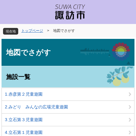
ペ
メ
ー
ニ
ジ
ュ
の
ー
先
を
トップページ
>
地図でさがす
現在地
頭
飛
で
ば
本
す
し
文
地図でさがす
。
て
本
文
へ
施設一覧
1.赤彦第２児童遊園
2.みどり みんなの広場児童遊園
3.立石第３児童遊園
4.立石第１児童遊園