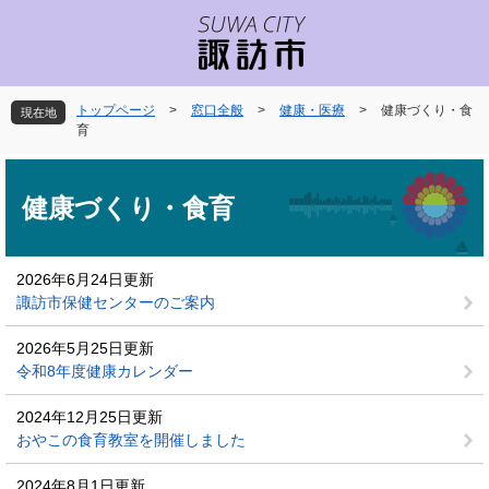
ペ
メ
ー
ニ
ジ
ュ
の
ー
先
を
トップページ
>
窓口全般
>
健康・医療
>
健康づくり・食
現在地
頭
飛
育
で
ば
本
す
し
文
。
て
健康づくり・食育
本
文
へ
2026年6月24日更新
諏訪市保健センターのご案内
2026年5月25日更新
令和8年度健康カレンダー
2024年12月25日更新
おやこの食育教室を開催しました
2024年8月1日更新