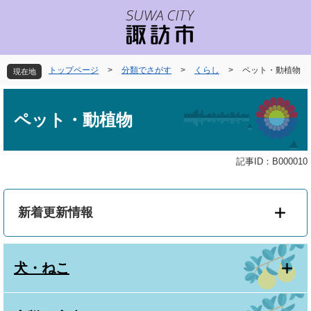
ペ
メ
ー
ニ
ジ
ュ
の
ー
先
を
トップページ
>
分類でさがす
>
くらし
>
ペット・動植物
現在地
頭
飛
で
ば
本
す
し
文
ペット・動植物
。
て
本
文
記事ID：B000010
へ
新着更新情報
犬・ねこ