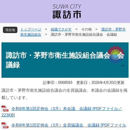
ペ
メ
ー
ニ
ジ
ュ
の
ー
先
を
トップページ
>
組織でさがす
>
その他
>
諏訪市・茅野市
現在地
頭
飛
衛生施設組合
>
諏訪市・茅野市衛生施設組合議会 会議録
で
ば
本
す
し
文
。
て
諏訪市・茅野市衛生施設組合議会 会
本
議録
文
へ
記事ID：0068593
更新日：2026年4月20日更新
諏訪市・茅野市衛生施設組合議会の全員協議会、本議会の会議録を掲
載しています。
令和8年第1回定例会（3月）本会議 会議録 [PDFファイル／
223KB]
令和8年第1回定例会（3月）全員協議会 会議録 [PDFファイル