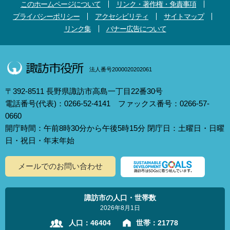
このホームページについて
リンク・著作権・免責事項
プライバシーポリシー
アクセシビリティ
サイトマップ
リンク集
バナー広告について
法人番号2000020202061
〒392-8511 長野県諏訪市高島一丁目22番30号
電話番号(代表)：0266-52-4141 ファックス番号：0266-57-
0660
開庁時間：午前8時30分から午後5時15分 閉庁日：土曜日・日曜
日・祝日・年末年始
メールでのお問い合わせ
諏訪市の人口・世帯数
2026年8月1日
人口：
46404
世帯：
21778