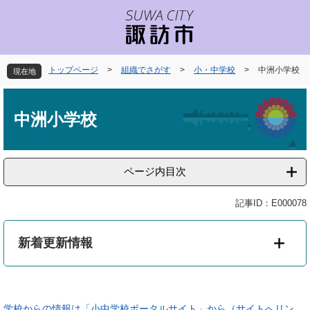
ペ
メ
ー
ニ
ジ
ュ
の
ー
先
を
トップページ
>
組織でさがす
>
小・中学校
>
中洲小学校
現在地
頭
飛
で
ば
本
す
し
文
中洲小学校
。
て
本
文
へ
ページ内目次
記事ID：E000078
新着更新情報
学校からの情報は「小中学校ポータルサイト」から（サイトへリン