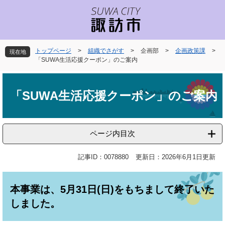
ペ
メ
ー
ニ
ジ
ュ
の
ー
先
を
トップページ
>
組織でさがす
>
企画部
>
企画政策課
>
現在地
頭
飛
「SUWA生活応援クーポン」のご案内
で
ば
本
す
し
文
。
て
「SUWA生活応援クーポン」のご案内
本
文
へ
ページ内目次
記事ID：0078880
更新日：2026年6月1日更新
本事業は、5月31日(日)をもちまして終了いた
しました。