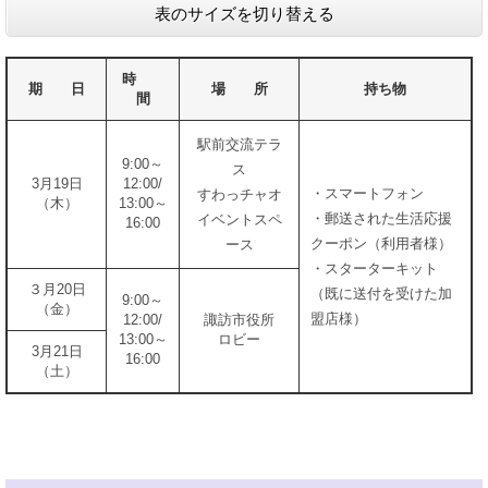
表のサイズを切り替える
時
期 日
場 所
持ち物
間
駅前交流テラ
9:00～
ス
3月19日
12:00/
・スマートフォン
すわっチャオ
（木）
13:00～
・郵送された生活応援
イベントスペ
16:00
クーポン（利用者様）
ース
・スターターキット
３月20日
（既に送付を受けた加
9:00～
（金）
盟店様）
12:00/
諏訪市役所
13:00～
ロビー
3月21日
16:00
（土）