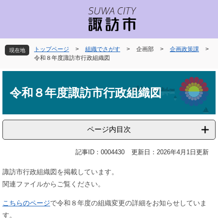
ペ
メ
ー
ニ
ジ
ュ
の
ー
先
を
トップページ
>
組織でさがす
>
企画部
>
企画政策課
>
現在地
頭
飛
令和８年度諏訪市行政組織図
で
ば
本
す
し
文
。
て
令和８年度諏訪市行政組織図
本
文
へ
ページ内目次
記事ID：0004430
更新日：2026年4月1日更新
諏訪市行政組織図を掲載しています。
関連ファイルからご覧ください。
こちらのページ
で令和８年度の組織変更の詳細をお知らせしていま
す。