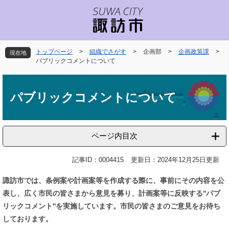
ペ
メ
ー
ニ
ジ
ュ
の
ー
先
を
トップページ
>
組織でさがす
>
企画部
>
企画政策課
>
現在地
頭
飛
パブリックコメントについて
で
ば
本
す
し
文
。
て
パブリックコメントについて
本
文
へ
ページ内目次
記事ID：0004415
更新日：2024年12月25日更新
諏訪市では、条例案や計画案等を作成する際に、事前にその内容を公
表し、広く市民の皆さまから意見を募り、計画案等に反映する''パブ
リックコメント''を実施しています。市民の皆さまのご意見をお待ち
しております。