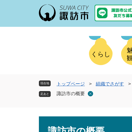
ペ
メ
ー
ニ
ジ
ュ
の
ー
先
を
頭
飛
で
ば
す
し
くらし
。
て
本
文
へ
トップページ
>
組織でさがす
>
現在地
諏訪市の概要
本
文
諏訪市の概要