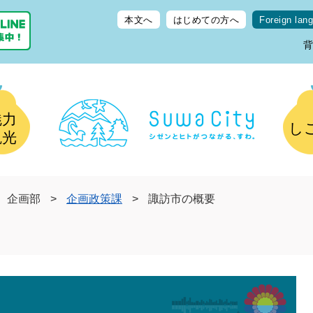
本文へ
はじめての方へ
Foreign lan
魅力
し
観光
企画部
>
企画政策課
>
諏訪市の概要