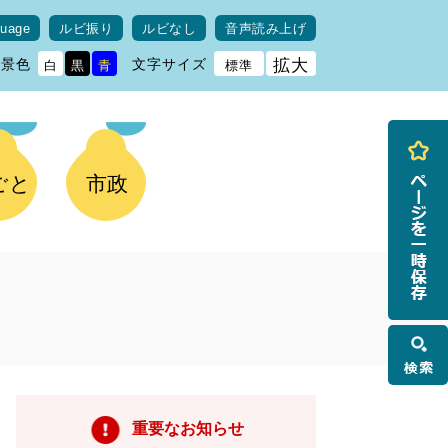
guage
ルビ振り
ルビなし
音声読み上げ
背景色
文字サイズ
拡大
白
黒
青
標準
ごと
市政
検
索
重要なお知らせ