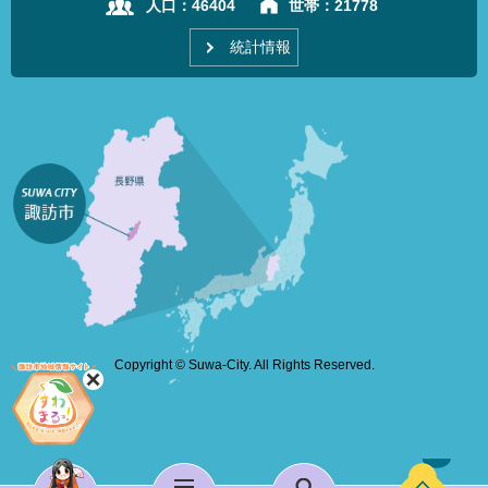
人口：
46404
世帯：
21778
統計情報
Copyright © Suwa-City. All Rights Reserved.