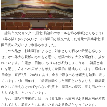
諏訪市文化センター(旧北澤会館)のホールを飾る緞帳(どんちょう)
《昇る陽》(のぼるひ)は、杉山画伯と親交のあった地元の実業家北澤
國男氏の依頼により制作されました。
この作品は、杉山画伯によると、対象として明るい希望を感じさ
せ、かつ雄大な規模のものをと思い、朝陽の映す大空が選ばれ、描か
れています。主題は、日輪(にちりん)と曙光(しょこう)に、朝雲と連
山を配し、左右への広がりを考えて象徴的に構成しています。緞帳の
日輪は、直径7尺（2ｍ強）あり、金糸で浮き出させ曙光を如実に表し
ています。杉山画伯は、「緞帳は独立した画面というよりも、建築装
飾として考えなければならない性質上、周囲との調和に意を用いたつ
もりである」といっています。
なお、諏訪市美術館にはこの《昇る陽》の原画である日本画が所蔵
されており、緞帳とともに見ごたえのある作品となっています。