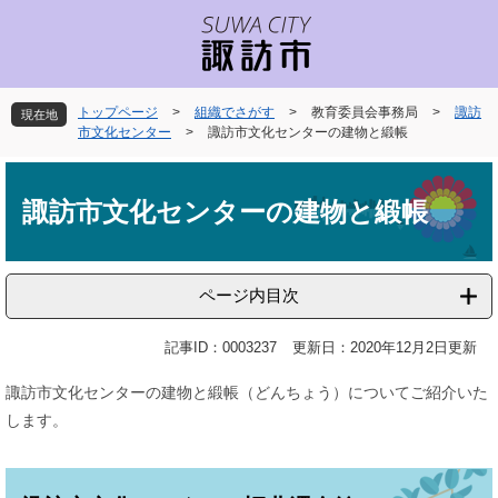
ペ
メ
ー
ニ
ジ
ュ
の
ー
先
を
トップページ
>
組織でさがす
>
教育委員会事務局
>
諏訪
現在地
頭
飛
市文化センター
>
諏訪市文化センターの建物と緞帳
で
ば
本
す
し
文
。
て
諏訪市文化センターの建物と緞帳
本
文
へ
ページ内目次
記事ID：0003237
更新日：2020年12月2日更新
諏訪市文化センターの建物と緞帳（どんちょう）についてご紹介いた
します。