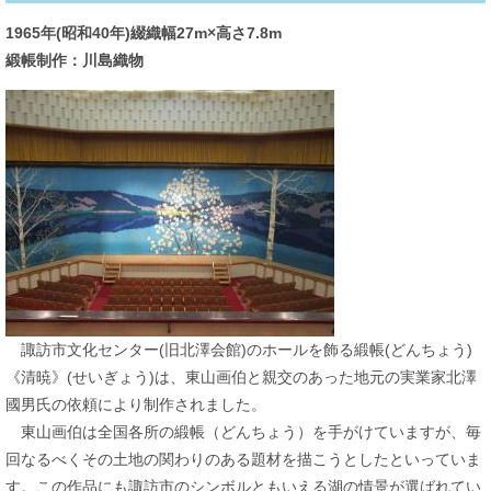
1965年(昭和40年)綴織幅27m×高さ7.8m
緞帳制作：川島織物
諏訪市文化センター(旧北澤会館)のホールを飾る緞帳(どんちょう)
《清暁》(せいぎょう)は、東山画伯と親交のあった地元の実業家北澤
國男氏の依頼により制作されました。
東山画伯は全国各所の緞帳（どんちょう）を手がけていますが、毎
回なるべくその土地の関わりのある題材を描こうとしたといっていま
す。この作品にも諏訪市のシンボルともいえる湖の情景が選ばれてい