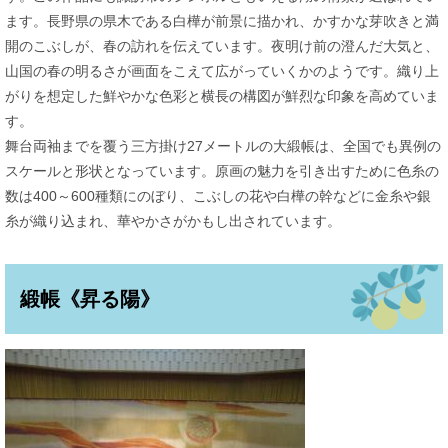
ます。長野県の県木である白樺が前景に描かれ、かすかな芽吹きと満
開のこぶしが、春の訪れを伝えています。夜明け前の澄んだ大気と、
山国の春の明るさが画面をこえて広がっていくかのようです。織り上
がりを想定した鮮やかな色彩と横長の構図が鮮烈な印象を高めていま
す。
舞台両袖までを覆う三方掛け27メートルの大緞帳は、全国でも異例の
スケールと形状となっています。原画の魅力を引き出すために色糸の
数は400～600種類にのぼり、こぶしの花や白樺の幹などに金糸や銀
糸が織り込まれ、華やかさがかもし出されています。
緞帳《昇る陽》