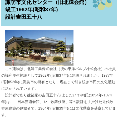
諏訪市文化センター（旧北澤会館）
竣工1962年(昭和37年)
設計吉田五十八
この建物は、北澤工業株式会社（後の東洋バルブ株式会社）の社員
の福利厚生施設として1962年(昭和37年)に建設されました。1977年
(昭和52年)に諏訪市の所有となり、現在まで引き続き市民の文化活動
に活かされています。
設計者であり建築家の吉田五十八(よしだいそや)氏(1894年-1974
年)は、「日本芸術会館」や「歌舞伎座」等の設計を手掛けた近代数
寄屋建築の創始者で、1964年(昭和39年)には文化勲章を受章していま
す。