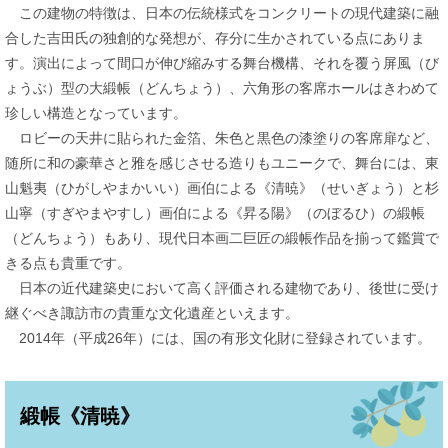
この建物の特徴は、日本の伝統様式をコンクリートの現代建築に融
合した吉田氏の独創的な発想が、存分に生かされている点にありま
す。演出によって間口が伸び縮みする舞台機構、それを覆う屏風（び
ょうぶ）型の大緞帳（どんちょう）、六角形の客席ホールはきわめて
珍しい構造となっています。
ロビーの天井に貼られた金箔、朱色と黒色の漆塗りの客席扉など、
随所に和の豪華さと雅を感じさせる造りもユニークで、舞台には、東
山魁夷（ひがしやまかいい）画伯による《清暁》（せいぎょう）と杉
山寧（すぎやまやすし）画伯による《昇る陽》（のぼるひ）の緞帳
（どんちょう）もあり、現代日本画二巨匠の緞帳作品を揃って鑑賞で
きる点も貴重です。
日本の近代建築史において高く評価される建物であり、後世に受け
継ぐべき諏訪市の貴重な文化遺産といえます。
2014年（平成26年）には、国の有形文化財に登録されています。
緞帳《清暁》