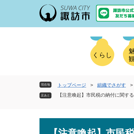
ペ
メ
ー
ニ
ジ
ュ
の
ー
先
を
頭
飛
で
ば
す
し
くらし
。
て
本
文
へ
トップページ
>
組織でさがす
>
現在地
【注意喚起】市民税の納付に関する
本
文
【注意喚起】市民