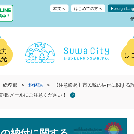
本文へ
はじめての方へ
Foreign lan
魅力
し
観光
総務部
>
税務課
>
【注意喚起】市民税の納付に関する
詐欺メールにご注意ください！
税の納付に関する