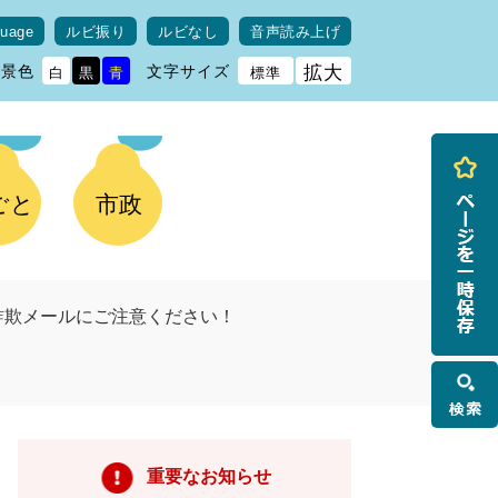
guage
ルビ振り
ルビなし
音声読み上げ
背景色
文字サイズ
拡大
白
黒
青
標準
ごと
市政
詐欺メールにご注意ください！
検
索
重要なお知らせ