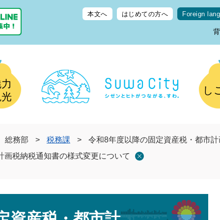
本文へ
はじめての方へ
Foreign lan
魅力
し
観光
総務部
>
税務課
>
令和8年度以降の固定資産税・都市
計画税納税通知書の様式変更について
定資産税・都市計