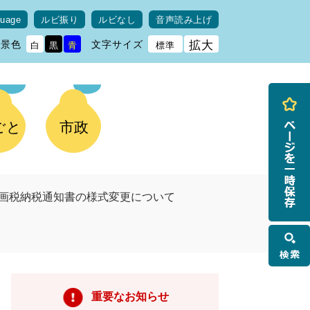
guage
ルビ振り
ルビなし
音声読み上げ
背景色
文字サイズ
拡大
白
黒
青
標準
ごと
市政
計画税納税通知書の様式変更について
検
索
重要なお知らせ