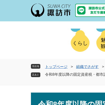
ペ
メ
ー
ニ
ジ
ュ
の
ー
先
を
頭
飛
で
ば
す
し
くらし
。
て
本
文
へ
トップページ
>
組織でさがす
>
現在地
令和8年度以降の固定資産税・都市
本
文
令和8年度以降の固