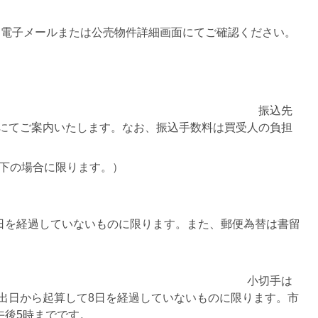
る電子メールまたは公売物件詳細画面にてご確認ください。
。
する口座へ銀行振込
込先
にてご案内いたします。なお、振込手数料は買受人の負担
以下の場合に限ります。）
替による納付
日を経過していないものに限ります。また、郵便為替は書留
行振出小切手の直接持参
切手は
出日から起算して8日を経過していないものに限ります。市
午後5時までです。