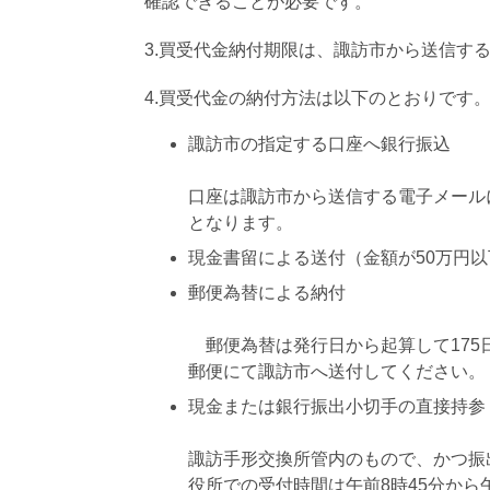
確認できることが必要です。
3.買受代金納付期限は、諏訪市から送信す
4.買受代金の納付方法は以下のとおりです
諏訪市の指定
振
口座は諏訪市から送信する電子メール
となります。
現金書留による送付（金額が50万円
郵便為
郵便為替は発行日から起算して175
郵便にて諏訪市へ送付してください。
現金または銀
小
諏訪手形交換所管内のもので、かつ振
役所での受付時間は午前8時45分から