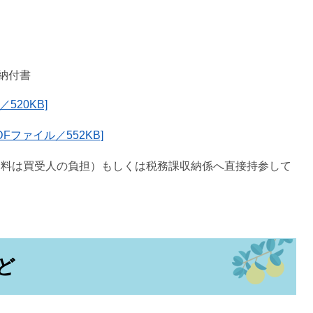
納付書
520KB]
Fファイル／552KB]
送料は買受人の負担）もしくは税務課収納係へ直接持参して
ど