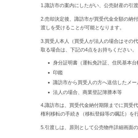
1.諏訪市の案内にしたがい、公売財産の引
2.売却決定後、諏訪市が買受代金全額の納
渡しを受けることが可能となります。
3.買受人本人（買受人が法人の場合はその
取る場合は、下記の4点をお持ちください。
身分証明書（運転免許証、住民基本台
印鑑
諏訪市から買受人の方へ送信したメー
法人の場合、商業登記簿謄本等
4.諏訪市は、買受代金納付期限までに買受
権利移転の手続き（移転登録等の嘱託）を
5.引渡しは、原則として公売物件詳細画面