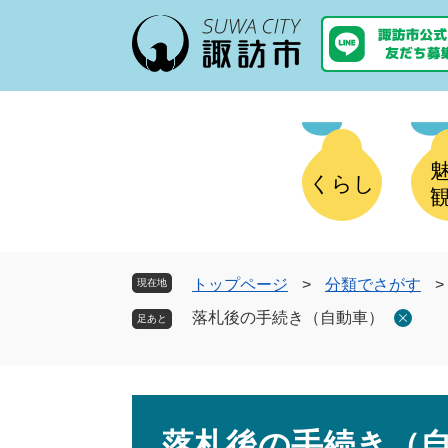
ペ
メ
ー
ニ
ジ
ュ
の
ー
先
を
頭
飛
で
ば
す
し
くらし
。
て
本
文
へ
トップページ
>
分類でさがす
>
現在地
落札後の手続き（自動車）
本
文
落札後の手続き（