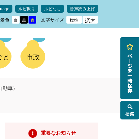
guage
ルビ振り
ルビなし
音声読み上げ
背景色
文字サイズ
拡大
白
黒
青
標準
ごと
市政
自動車）
検
索
重要なお知らせ