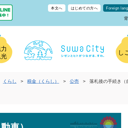
本文へ
はじめての方へ
Foreign lan
魅力
し
観光
くらし
>
税金（くらし）
>
公売
>
落札後の手続き（
自動車）