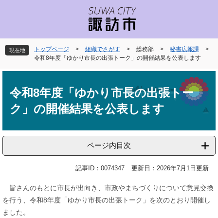
ペ
メ
ー
ニ
ジ
ュ
の
ー
先
を
トップページ
>
組織でさがす
>
総務部
>
秘書広報課
>
現在地
頭
飛
令和8年度「ゆかり市長の出張トーク」の開催結果を公表します
で
ば
本
す
し
文
。
て
令和8年度「ゆかり市長の出張トー
本
ク」の開催結果を公表します
文
へ
ページ内目次
記事ID：0074347
更新日：2026年7月1日更新
皆さんのもとに市長が出向き、市政やまちづくりについて意見交換
を行う、令和8年度「ゆかり市長の出張トーク」を次のとおり開催し
ました。