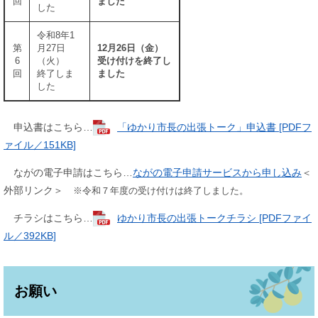
回
ました
した
令和8年1
​第
月27日
12月26日（金）
6
（火）
​受け付けを終了し
回
​​​終了しま
ました
した
申込書はこちら…
「ゆかり市長の出張トーク」申込書 [PDFフ
ァイル／151KB]
ながの電子申請はこちら…
ながの電子申請サービスから申し込み
＜
外部リンク＞
※令和７年度の受け付けは終了しました。
チラシはこちら…
ゆかり市長の出張トークチラシ [PDFファイ
ル／392KB]
お願い