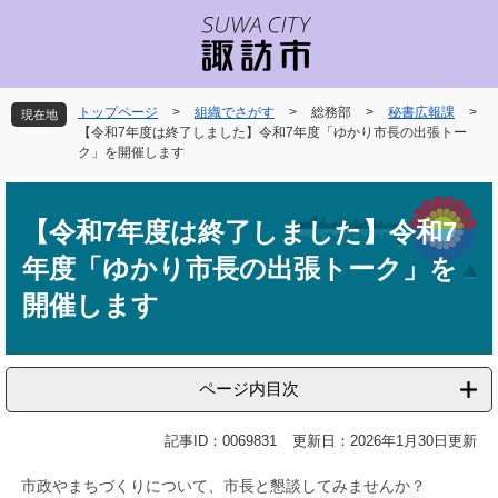
ペ
メ
ー
ニ
ジ
ュ
の
ー
先
を
トップページ
>
組織でさがす
>
総務部
>
秘書広報課
>
現在地
頭
飛
【令和7年度は終了しました】令和7年度「ゆかり市長の出張トー
で
ば
ク」を開催します
す
し
本
。
て
文
本
【令和7年度は終了しました】令和7
文
年度「ゆかり市長の出張トーク」を
へ
開催します
ページ内目次
記事ID：0069831
更新日：2026年1月30日更新
市政やまちづくりについて、市長と懇談してみませんか？