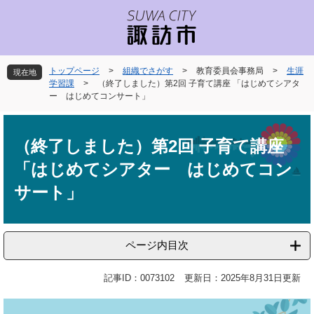
ペ
メ
ー
ニ
ジ
ュ
の
ー
先
を
トップページ
>
組織でさがす
>
教育委員会事務局
>
生涯
現在地
頭
飛
学習課
>
（終了しました）第2回 子育て講座 「はじめてシアタ
で
ば
ー はじめてコンサート」
す
し
本
。
て
文
本
（終了しました）第2回 子育て講座
文
「はじめてシアター はじめてコン
へ
サート」
ページ内目次
記事ID：0073102
更新日：2025年8月31日更新