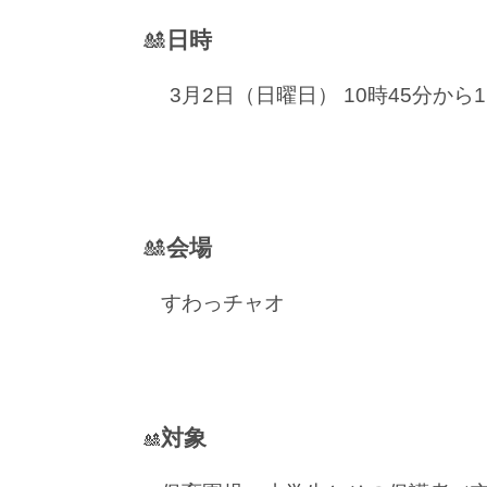
🎎
日時
3月2日（日曜日） 10時45分から1
🎎
会場
すわっチャオ
対象
🎎