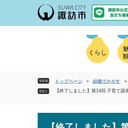
ペ
メ
ー
ニ
ジ
ュ
の
ー
先
を
頭
飛
で
ば
す
し
くらし
。
て
本
文
へ
トップページ
>
組織でさがす
>
現在地
【終了しました】第14回 子育て講
本
文
【終了しました】第