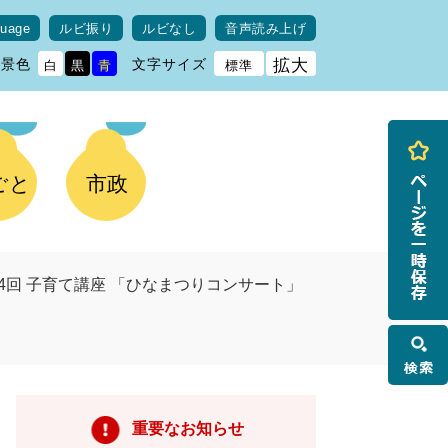
guage
ルビ振り
ルビなし
音声読み上げ
背景色
文字サイズ
拡大
白
黒
青
標準
ごと
市政
4回 子育て講座 「ひなまつりコンサート」
検
索
重要なお知らせ