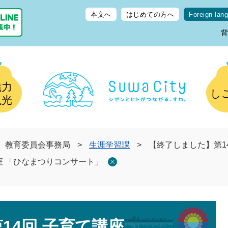
本文へ
はじめての方へ
Foreign lan
魅力
し
観光
教育委員会事務局
>
生涯学習課
>
【終了しました】第1
座 「ひなまつりコンサート」
14回 子育て講座