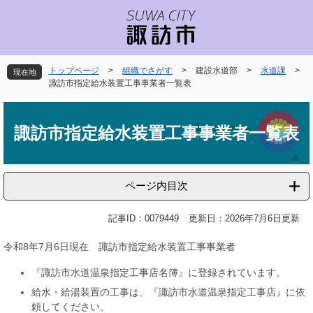
ペ
メ
ー
ニ
ジ
ュ
の
ー
先
を
トップページ
>
組織でさがす
>
建設水道部
>
水道課
>
現在地
頭
飛
諏訪市指定給水装置工事事業者一覧表
で
ば
本
す
し
文
。
て
諏訪市指定給水装置工事事業者一覧表
本
文
へ
ページ内目次
記事ID：0079449
更新日：2026年7月6日更新
令和8年7月6日現在 諏訪市指定給水装置工事事業者
『諏訪市水道温泉指定工事店名簿』に登録されています。
給水・給湯装置の工事は、『諏訪市水道温泉指定工事店』に依
頼してください。