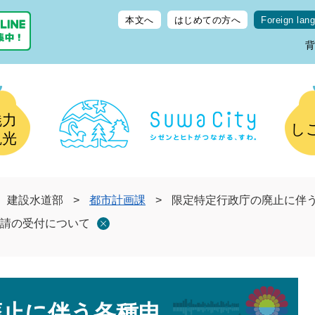
本文へ
はじめての方へ
Foreign lan
魅力
し
観光
建設水道部
>
都市計画課
>
限定特定行政庁の廃止に伴
請の受付について
廃止に伴う各種申