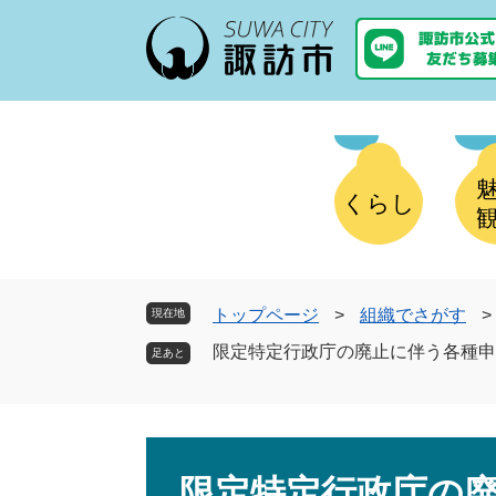
ペ
メ
ー
ニ
ジ
ュ
の
ー
先
を
頭
飛
で
ば
す
し
くらし
。
て
本
文
へ
トップページ
>
組織でさがす
>
現在地
限定特定行政庁の廃止に伴う各種申
本
文
限定特定行政庁の