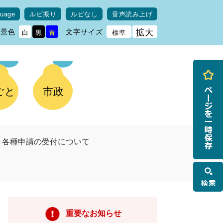
guage
ルビ振り
ルビなし
音声読み上げ
背景色
文字サイズ
拡大
白
黒
青
標準
ごと
市政
う各種申請の受付について
検
索
重要なお知らせ