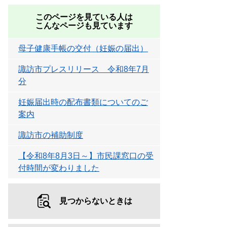
このページを見ている人は
こんなページも見ています
母子健康手帳の交付（妊娠の届出）
諏訪市プレスリリース 令和8年7月
分
妊娠届出時の配布書類についてのご
案内
諏訪市の補助制度
【令和8年8月3日～】市民課窓口の受
付時間が変わりました
見つからないときは