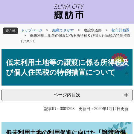
ペ
メ
ー
ニ
ジ
ュ
の
ー
先
を
トップページ
>
組織でさがす
>
建設水道部
>
都市計画課
現在地
頭
飛
>
低未利用土地等の譲渡に係る所得税及び個人住民税の特例措置
で
ば
について
す
し
本
。
て
文
本
低未利用土地等の譲渡に係る所得税及
文
び個人住民税の特例措置について
へ
ページ内目次
記事ID：0001298
更新日：2020年12月2日更新
低未利用土地の利用促進に向けた「譲渡所得