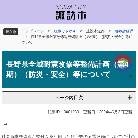
ペ
メ
ー
ニ
ジ
ュ
の
ー
先
を
トップページ
>
組織でさがす
>
建設水道部
>
都市計画課
現在地
頭
飛
>
長野県全域耐震改修等整備計画（第4期）（防災・安全）等に
で
ば
ついて
す
し
本
。
て
文
本
長野県全域耐震改修等整備計画（第4
文
期）（防災・安全）等について
へ
ページ内目次
記事ID：0001280
更新日：2024年6月3日更新
↵
社会資本整備総合交付金を活用した住宅等の耐震改修についての計画