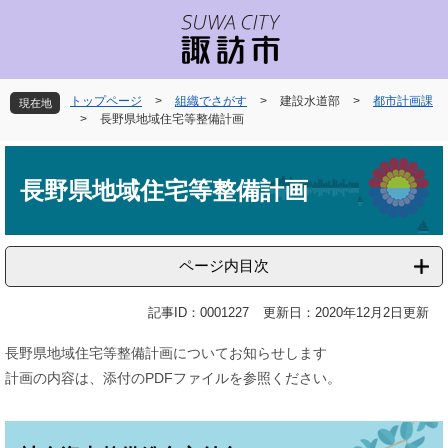
ペ
メ
ー
ニ
ジ
ュ
の
ー
先
を
トップページ
>
組織でさがす
>
建設水道部
>
都市計画課
現在地
頭
飛
>
長野県地域住宅等整備計画
で
ば
本
す
し
文
。
て
長野県地域住宅等整備計画
本
文
へ
ページ内目次
記事ID：0001227
更新日：2020年12月2日更新
長野県地域住宅等整備計画についてお知らせします
計画の内容は、添付のPDFファイルを参照ください。