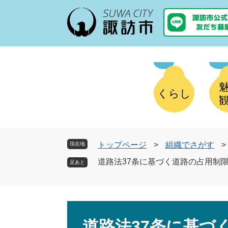
ペ
メ
ー
ニ
ジ
ュ
の
ー
先
を
頭
飛
で
ば
す
し
くらし
。
て
本
文
へ
トップページ
>
組織でさがす
>
現在地
道路法37条に基づく道路の占用制
本
文
道路法37条に基づ