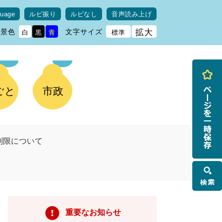
guage
ルビ振り
ルビなし
音声読み上げ
背景色
文字サイズ
拡大
白
黒
青
標準
ごと
市政
制限について
検
索
重要なお知らせ