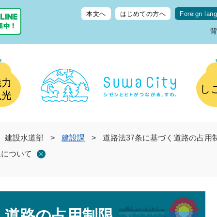
本文へ
はじめての方へ
Foreign lan
魅力
し
観光
建設水道部
>
建設課
>
道路法37条に基づく道路の占用
限について
く道路の占用制限