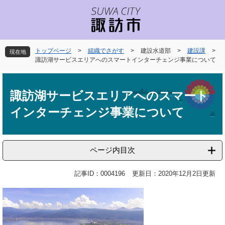
ペ
メ
ー
ニ
ジ
ュ
の
ー
先
を
トップページ
>
組織でさがす
>
建設水道部
>
建設課
>
現在地
頭
飛
諏訪湖サービスエリアへのスマートインターチェンジ事業について
で
ば
本
す
し
文
。
て
諏訪湖サービスエリアへのスマート
本
インターチェンジ事業について
文
へ
ページ内目次
記事ID：0004196
更新日：2020年12月2日更新