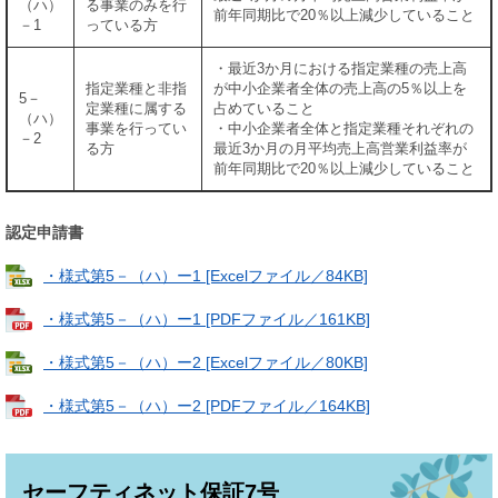
（ハ）
る事業のみを行
前年同期比で20％以上減少していること
－1
っている方
・最近3か月における指定業種の売上高
指定業種と非指
が中小企業者全体の売上高の5％以上を
5－
定業種に属する
占めていること
（ハ）
事業を行ってい
・中小企業者全体と指定業種それぞれの
－2
る方
最近3か月の月平均売上高営業利益率が
前年同期比で20％以上減少していること
認定申請書
・様式第5－（ハ）ー1 [Excelファイル／84KB]
・様式第5－（ハ）ー1 [PDFファイル／161KB]
・様式第5－（ハ）ー2 [Excelファイル／80KB]
・様式第5－（ハ）ー2 [PDFファイル／164KB]
セーフティネット保証7号