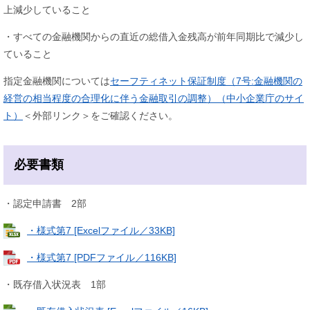
上減少していること
・すべての金融機関からの直近の総借入金残高が前年同期比で減少し
ていること
指定金融機関については
セーフティネット保証制度（7号:金融機関の
経営の相当程度の合理化に伴う金融取引の調整​）（中小企業庁のサイ
ト）
＜外部リンク＞
をご確認ください。
必要書類
・認定申請書 2部
・様式第7 [Excelファイル／33KB]
・様式第7 [PDFファイル／116KB]
・既存借入状況表 1部