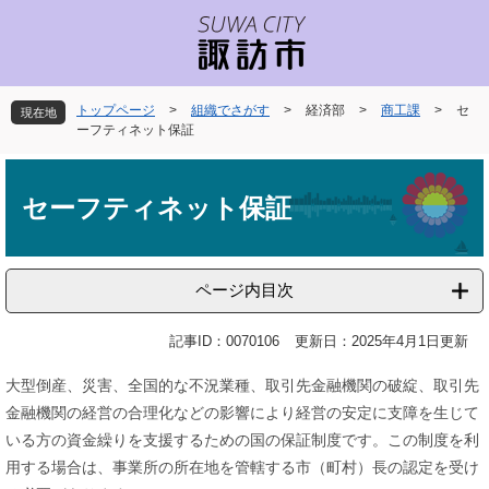
ペ
メ
ー
ニ
ジ
ュ
の
ー
先
を
トップページ
>
組織でさがす
>
経済部
>
商工課
>
セ
現在地
頭
飛
ーフティネット保証
で
ば
本
す
し
文
。
て
セーフティネット保証
本
文
へ
ページ内目次
記事ID：0070106
更新日：2025年4月1日更新
大型倒産、災害、全国的な不況業種、取引先金融機関の破綻、取引先
金融機関の経営の合理化などの影響により経営の安定に支障を生じて
いる方の資金繰りを支援するための国の保証制度です。この制度を利
用する場合は、事業所の所在地を管轄する市（町村）長の認定を受け