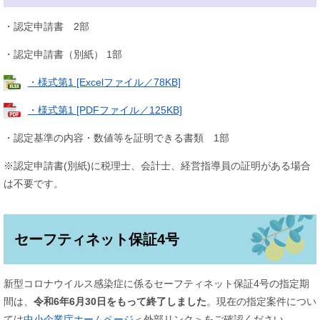
・認定申請書 2部
・認定申請書（別紙） 1部
・様式第1 [Excelファイル／78KB]
・様式第1 [PDFファイル／125KB]
・認定基準の内容・数値等を証明できる書類 1部
※認定申請書(別紙)に税理士、会計士、経営指導員の証明がある場合
は不要です。
セーフティネット保証4号
新型コロナウイルス感染症に係るセーフティネット保証4号の指定期
間は、
令和6年6月30日をもって終了しました
。現在の指定案件につい
ては
中小企業庁ホームページ
＜外部リンク＞
をご確認ください。