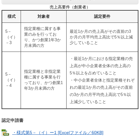
売上高要件（創業者）
様式
対象者
認定要件
指定業種に属する事
5－
最近1か月の売上高がその直前の3
業のみを行ってお
（イ）
か月の月平均売上高比で5％以上減
り、かつ創業1年3か
－3
少していること
月未満の方
・最近1か月における指定業種の売
上高が中小企業者全体の売上高の
指定業種と非指定業
5％以上を占めていること
5－
種に属する事業を行
（イ）
・中小企業者全体と指定業種それぞ
っており、かつ創業1
－4
れの最近1か月の売上高がその直前
年3か月未満の方
の3か月の月平均売上高比で5％以
上減少していること
認定申請書
・様式第5－（イ）ー1 [Excelファイル／60KB]