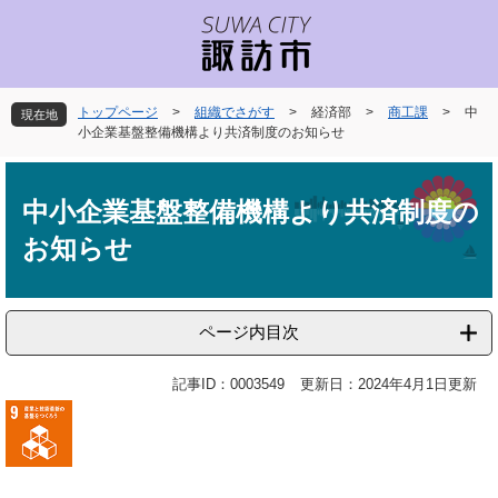
ペ
メ
ー
ニ
ジ
ュ
の
ー
先
を
トップページ
>
組織でさがす
>
経済部
>
商工課
>
中
現在地
頭
飛
小企業基盤整備機構より共済制度のお知らせ
で
ば
本
す
し
文
。
て
中小企業基盤整備機構より共済制度の
本
お知らせ
文
へ
ページ内目次
記事ID：0003549
更新日：2024年4月1日更新