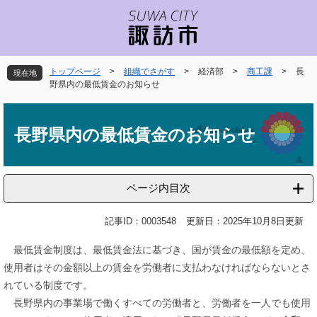
ペ
メ
ー
ニ
ジ
ュ
の
ー
先
を
トップページ
>
組織でさがす
>
経済部
>
商工課
>
長
現在地
頭
飛
野県内の最低賃金のお知らせ
で
ば
本
す
し
文
。
て
長野県内の最低賃金のお知らせ
本
文
へ
ページ内目次
記事ID：0003548
更新日：2025年10月8日更新
最低賃金制度は、最低賃金法に基づき、国が賃金の最低額を定め、
使用者はその金額以上の賃金を労働者に支払わなければならないとさ
れている制度です。
長野県内の事業場で働くすべての労働者と、労働者を一人でも使用